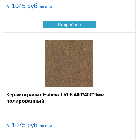
1045 руб.
От
за кв.м.
Подробнее
Керамогранит Estima TR06 400*400*9мм
полированный
1075 руб.
От
за кв.м.