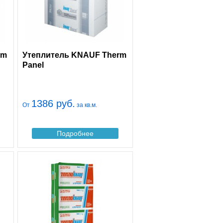
rm
Утеплитель KNAUF Therm
Panel
1386 руб.
От
за кв.м.
Подробнее