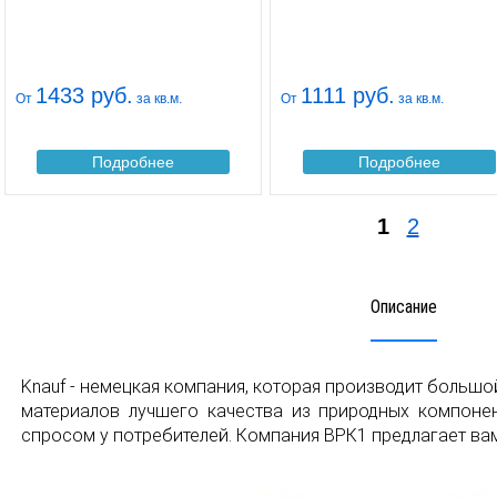
1433 руб.
1111 руб.
От
за кв.м.
От
за кв.м.
Подробнее
Подробнее
1
2
Описание
Knauf - немецкая компания, которая производит больш
материалов лучшего качества из природных компон
спросом у потребителей. Компания ВРК1 предлагает вам 