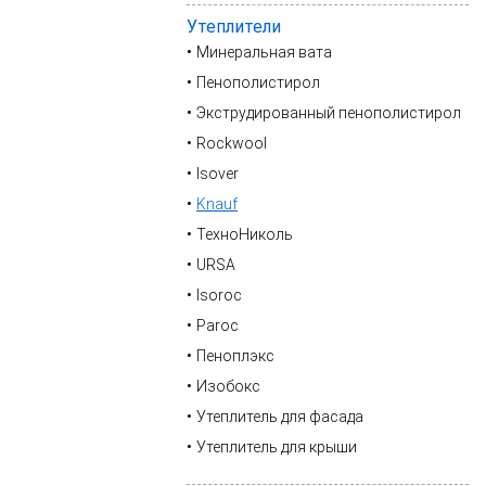
Утеплители
Минеральная вата
Пенополистирол
Экструдированный пенополистирол
Rockwool
Isover
Knauf
ТехноНиколь
URSA
Isoroc
Paroc
Пеноплэкс
Изобокс
Утеплитель для фасада
Утеплитель для крыши