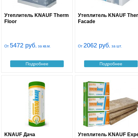
Утеплитель KNAUF Therm
Утеплитель KNAUF The
Floor
Facade
5472 руб.
2062 руб.
От
за кв.м.
От
за шт.
Подробнее
Подробнее
KNAUF Дача
Утеплитель KNAUF Expe