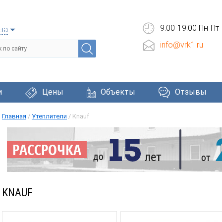
9.00-19.00 Пн-Пт
ва
info@vrk1.ru
и
Цены
Объекты
Отзывы
Главная
/
Утеплители
/
Knauf
Черепица
Фасадные системы
Окна и две
KNAUF