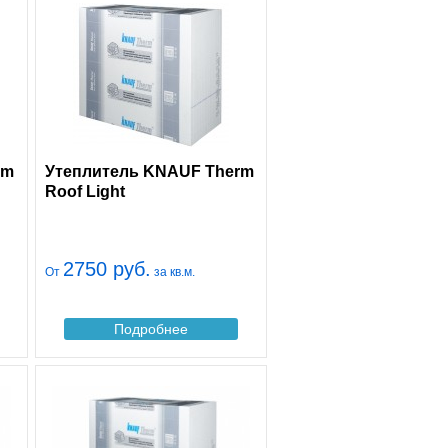
rm
Утеплитель KNAUF Therm
Roof Light
2750 руб.
От
за кв.м.
Подробнее