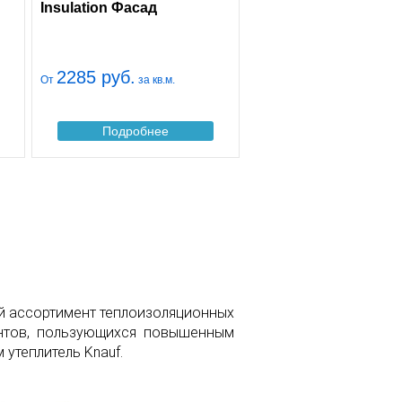
Insulation Фасад
2285 руб.
От
за кв.м.
Подробнее
ой ассортимент теплоизоляционных
ентов, пользующихся повышенным
утеплитель Knauf.