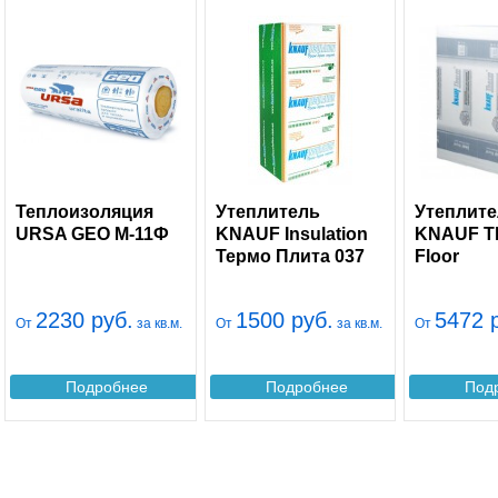
Теплоизоляция
Утеплитель
Утеплит
URSA GEO М-11Ф
KNAUF Insulation
KNAUF T
Термо Плита 037
Floor
2230 руб.
1500 руб.
5472 
От
за кв.м.
От
за кв.м.
От
Подробнее
Подробнее
Под