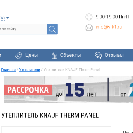
9.00-19.00 Пн-Пт
ва
info@vrk1.ru
и
Цены
Объекты
Отзывы
Главная
/
Утеплители
/
Утеплитель KNAUF Therm Panel
Черепица
Фасадные системы
Окна и две
УТЕПЛИТЕЛЬ KNAUF THERM PANEL
Цена