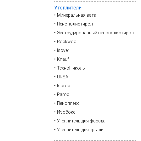
Утеплители
Минеральная вата
Пенополистирол
Экструдированный пенополистирол
Rockwool
Isover
Knauf
ТехноНиколь
URSA
Isoroc
Paroc
Пеноплэкс
Изобокс
Утеплитель для фасада
Утеплитель для крыши