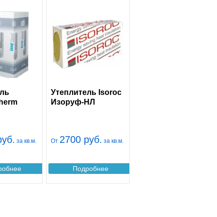
ель
Утеплитель Isoroc
herm
Изоруф-НЛ
руб.
2700 руб.
за кв.м.
От
за кв.м.
робнее
Подробнее