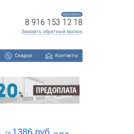
Бесплатно
8 916 153 12 18
Заказать обратный звонок
Скидки
Контакты
ри
Профнастил
Утеплители
Кровля
1386 руб.
От
за кв.м.
: