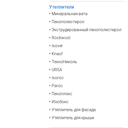
Утеплители
Минеральная вата
Пенополистирол
Экструдированный пенополистирол
Rockwool
Isover
Knauf
ТехноНиколь
URSA
Isoroc
Paroc
Пеноплэкс
Изобокс
Утеплитель для фасада
Утеплитель для крыши