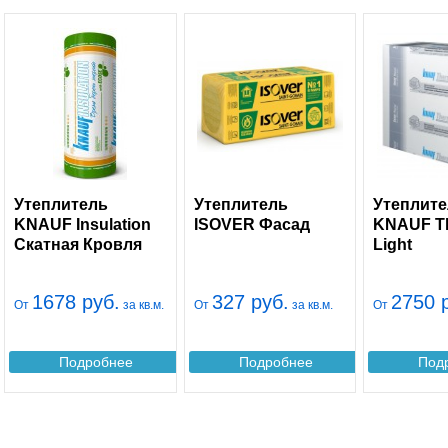
Утеплитель
Утеплитель
Утеплит
KNAUF Insulation
ISOVER Фасад
KNAUF T
Скатная Кровля
Light
1678 руб.
327 руб.
2750 
От
за кв.м.
От
за кв.м.
От
Подробнее
Подробнее
Под