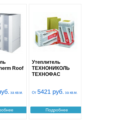
ель
Утеплитель
herm Roof
ТЕХНОНИКОЛЬ
ТЕХНОФАС
руб.
5421 руб.
за кв.м.
От
за кв.м.
робнее
Подробнее