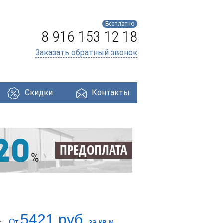
Бесплатно
8 916 153 12 18
Заказать обратный звонок
Скидки
Контакты
ри
Профнастил
Утеплители
Кровля
5421 руб.
От
за кв.м.
: